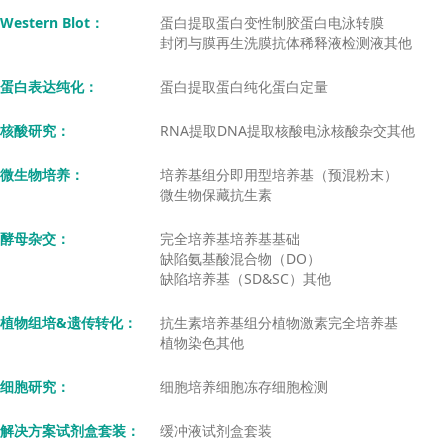
Western Blot
：
蛋白提取
蛋白变性
制胶
蛋白电泳
转膜
封闭与膜再生
洗膜
抗体稀释液
检测液
其他
蛋白表达纯化
：
蛋白提取
蛋白纯化
蛋白定量
核酸研究
：
RNA提取
DNA提取
核酸电泳
核酸杂交
其他
微生物培养
：
培养基组分
即用型培养基（预混粉末）
微生物保藏
抗生素
酵母杂交
：
完全培养基
培养基基础
缺陷氨基酸混合物（DO）
缺陷培养基（SD&SC）
其他
植物组培&遗传转化
：
抗生素
培养基组分
植物激素
完全培养基
植物染色
其他
细胞研究
：
细胞培养
细胞冻存
细胞检测
解决方案试剂盒套装
：
缓冲液试剂盒套装