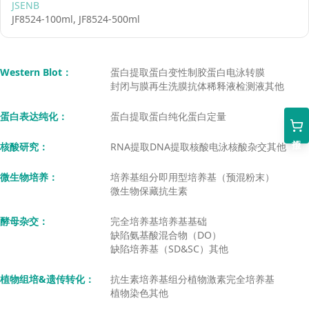
JSENB
JF8524-100ml, JF8524-500ml
Western Blot
：
蛋白提取
蛋白变性
制胶
蛋白电泳
转膜
封闭与膜再生
洗膜
抗体稀释液
检测液
其他
蛋白表达纯化
：
蛋白提取
蛋白纯化
蛋白定量
核酸研究
：
RNA提取
DNA提取
核酸电泳
核酸杂交
其他
微生物培养
：
培养基组分
即用型培养基（预混粉末）
微生物保藏
抗生素
酵母杂交
：
完全培养基
培养基基础
缺陷氨基酸混合物（DO）
缺陷培养基（SD&SC）
其他
植物组培&遗传转化
：
抗生素
培养基组分
植物激素
完全培养基
植物染色
其他