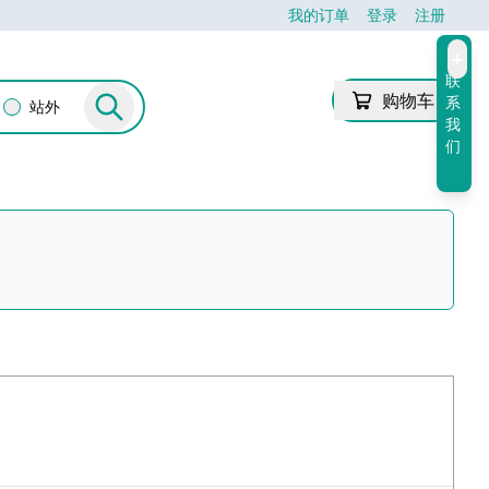
我的订单
登录
注册
+
联
购物车
系
站外
我
们
1491
51
2914
21
王
张