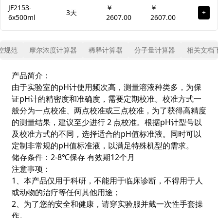
JF2153-
￥
￥
3天
+
6x500ml
2607.00
2607.00
控规范
摩尔浓度计算器
稀释计算器
分子量计算器
相关文档
产品简介：
由于实验室的pH计使用频次高，测量溶液种类多，为保
证pH计的精密度和准确度，需要定期校准。校准方式一
般分为一点校准、两点校准或三点校准，为了获得高精度
的测量结果，建议至少进行 2 点校准。根据pH计型号以
及校准方式的不同，选择适合的pH值标准液。同时可以
定制非常规的pH值标准液，以满足特殊机型的需求。
储存条件：2-8℃保存 有效期12个月
注意事项：
1、本产品仅用于科研，不能用于临床诊断，不得用于人
或动物的治疗等任何其他用途；
2、为了您的安全和健康，请穿实验服并戴一次性手套操
作。